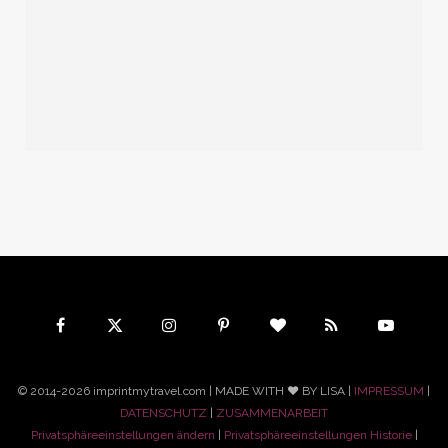
© 2014-2026 imprintmytravel.com | MADE WITH ♥ BY LISA |
IMPRESSUM
|
DATENSCHUTZ
|
ZUSAMMENARBEIT
Privatsphäreeinstellungen ändern
|
Privatsphäreeinstellungen Historie
|