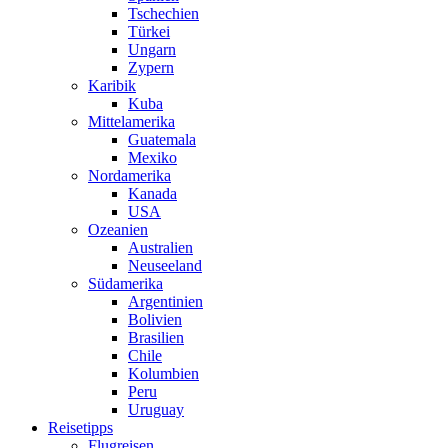
Tschechien
Türkei
Ungarn
Zypern
Karibik
Kuba
Mittelamerika
Guatemala
Mexiko
Nordamerika
Kanada
USA
Ozeanien
Australien
Neuseeland
Südamerika
Argentinien
Bolivien
Brasilien
Chile
Kolumbien
Peru
Uruguay
Reisetipps
Flugreisen