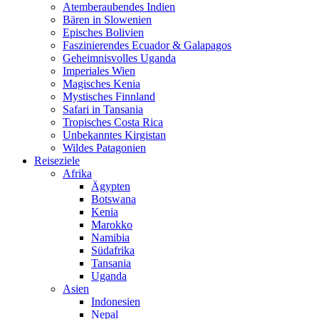
Atemberaubendes Indien
Bären in Slowenien
Episches Bolivien
Faszinierendes Ecuador & Galapagos
Geheimnisvolles Uganda
Imperiales Wien
Magisches Kenia
Mystisches Finnland
Safari in Tansania
Tropisches Costa Rica
Unbekanntes Kirgistan
Wildes Patagonien
Reiseziele
Afrika
Ägypten
Botswana
Kenia
Marokko
Namibia
Südafrika
Tansania
Uganda
Asien
Indonesien
Nepal