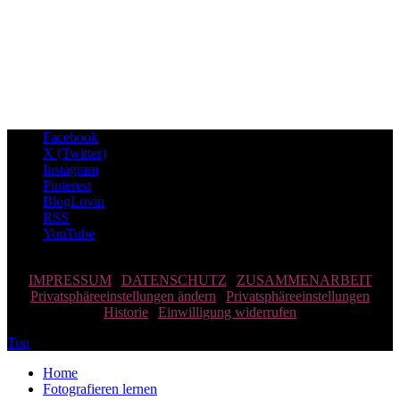
Facebook
X (Twitter)
Instagram
Pinterest
BlogLovin
RSS
YouTube
© 2014-2026 imprintmytravel.com | MADE WITH ♥ BY LISA |
IMPRESSUM
|
DATENSCHUTZ
|
ZUSAMMENARBEIT
Privatsphäreeinstellungen ändern
|
Privatsphäreeinstellungen
Historie
|
Einwilligung widerrufen
Top
Home
Fotografieren lernen