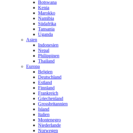
Botswana
Kenia
Marokko
Namibia
Südafrika
Tansania
Uganda
Asien
Indonesien
Nepal
Philippinen
Thailand
Europa
Belgien
Deutschland
Estland
Finnland
Frankreich
Griechenland
Grossbritannien
Island
Italien
Montenegro
Niederlande
Norwegen