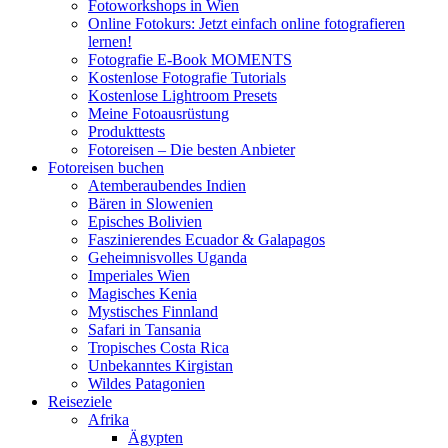
Fotoworkshops in Wien
Online Fotokurs: Jetzt einfach online fotografieren
lernen!
Fotografie E-Book MOMENTS
Kostenlose Fotografie Tutorials
Kostenlose Lightroom Presets
Meine Fotoausrüstung
Produkttests
Fotoreisen – Die besten Anbieter
Fotoreisen buchen
Atemberaubendes Indien
Bären in Slowenien
Episches Bolivien
Faszinierendes Ecuador & Galapagos
Geheimnisvolles Uganda
Imperiales Wien
Magisches Kenia
Mystisches Finnland
Safari in Tansania
Tropisches Costa Rica
Unbekanntes Kirgistan
Wildes Patagonien
Reiseziele
Afrika
Ägypten