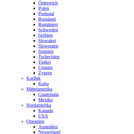
Österreich
Polen
Portugal
Russland
Rumänien
Schweden
Serbien
Slowakei
Slowenien
Spanien
Tschechien
Türkei
Ungarn
Zypern
Karibik
Kuba
Mittelamerika
Guatemala
Mexiko
Nordamerika
Kanada
USA
Ozeanien
Australien
Neuseeland