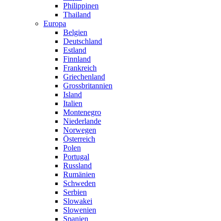
Philippinen
Thailand
Europa
Belgien
Deutschland
Estland
Finnland
Frankreich
Griechenland
Grossbritannien
Island
Italien
Montenegro
Niederlande
Norwegen
Österreich
Polen
Portugal
Russland
Rumänien
Schweden
Serbien
Slowakei
Slowenien
Spanien