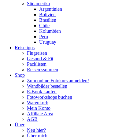
Südamerika
Argentinien
Bolivien
Brasilien
Chile
Kolumbien
Peru
Uruguay
Reisetipps
Flugreisen
Gesund & Fit
Packlisten
Reiseressourcen
Shop
Zum online Fotokurs anmelden!
Wandbilder bestellen
E-Book kaufen
Fotoworkshops buchen
Warenkorb
Mein Konto
Affiliate Area
AGB
Über
Neu hier?
Über mich