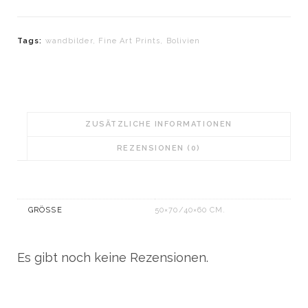
Print
„Spirit
Tags:
wandbilder
,
Fine Art Prints
,
Bolivien
of
the
Andes"
Menge
ZUSÄTZLICHE INFORMATIONEN
REZENSIONEN (0)
GRÖSSE
50×70/40×60 CM.
Es gibt noch keine Rezensionen.