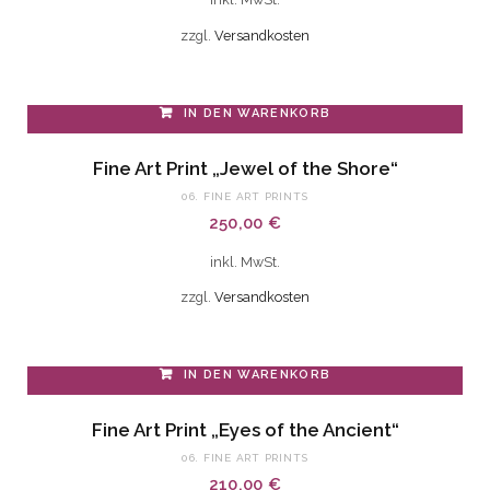
Die
zzgl.
Versandkosten
Optionen
können
auf
IN DEN WARENKORB
der
Fine Art Print „Jewel of the Shore“
Produktseite
gewählt
06. FINE ART PRINTS
250,00
€
werden
inkl. MwSt.
zzgl.
Versandkosten
IN DEN WARENKORB
Fine Art Print „Eyes of the Ancient“
06. FINE ART PRINTS
210,00
€