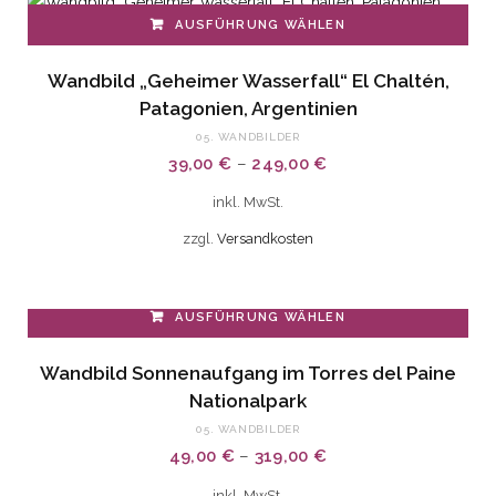
AUSFÜHRUNG WÄHLEN
Dieses
Wandbild „Geheimer Wasserfall“ El Chaltén,
Produkt
Patagonien, Argentinien
weist
05. WANDBILDER
mehrere
39,00
€
–
249,00
€
Varianten
auf.
inkl. MwSt.
Die
zzgl.
Versandkosten
Optionen
können
auf
AUSFÜHRUNG WÄHLEN
der
Dieses
Wandbild Sonnenaufgang im Torres del Paine
Produktseite
Produkt
Nationalpark
gewählt
weist
05. WANDBILDER
werden
mehrere
49,00
€
–
319,00
€
Varianten
auf.
inkl. MwSt.