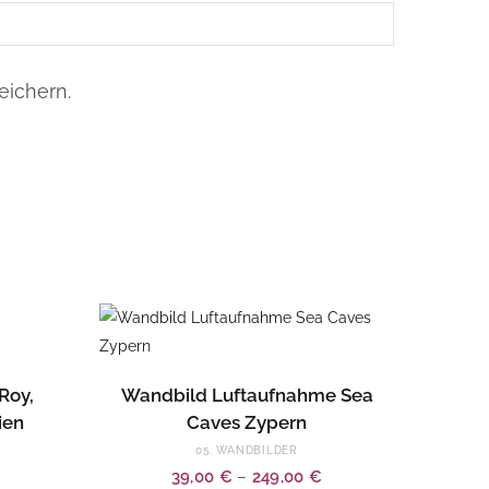
ichern.
Dieses
EN
AUSFÜHRUNG WÄHLEN
Roy,
Wandbild Luftaufnahme Sea
Produkt
ien
Caves Zypern
weist
05. WANDBILDER
mehrere
39,00
€
–
249,00
€
Varianten