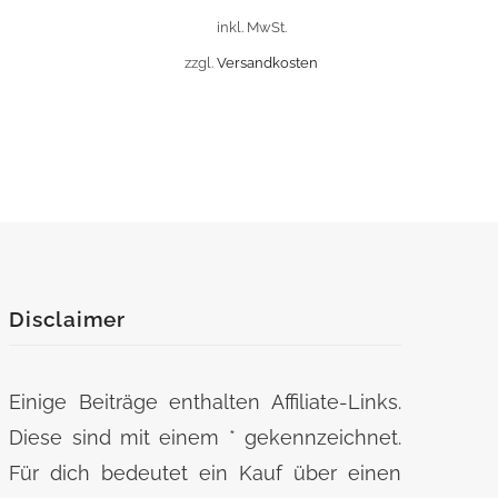
auf.
inkl. MwSt.
Die
zzgl.
Versandkosten
Optionen
können
auf
der
Produktseite
gewählt
werden
Disclaimer
Einige Beiträge enthalten Affiliate-Links.
Diese sind mit einem * gekennzeichnet.
Für dich bedeutet ein Kauf über einen