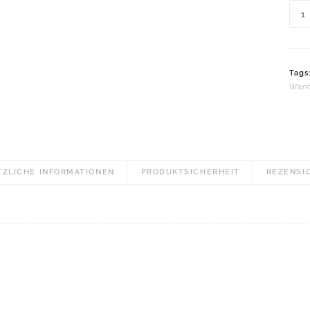
Wan
"Geh
Wass
in
Tags
Pata
Wand
Men
TZLICHE INFORMATIONEN
PRODUKTSICHERHEIT
REZENSIO