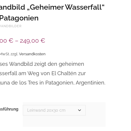
ndbild „Geheimer Wasserfall“
 Patagonien
WANDBILDER
,00
€
–
249,00
€
 MwSt.
zzgl.
Versandkosten
ses Wandbild zeigt den geheimen
serfall am Weg von El Chaltén zur
una de los Tres in Patagonien, Argentinien.
usführung