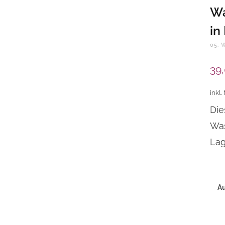
Wa
in
05. 
39
inkl.
Die
Was
Lag
A