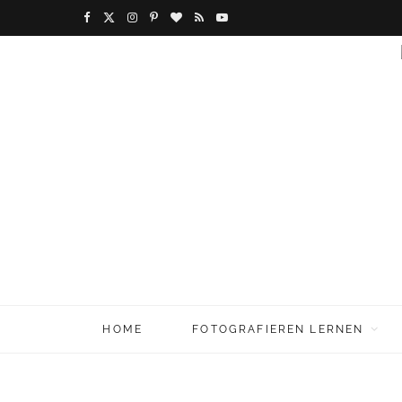
F
X
I
P
B
R
Y
a
(
n
i
l
S
o
c
T
s
n
o
S
u
e
w
t
t
g
T
b
i
a
e
L
u
o
t
g
r
o
b
o
t
r
e
v
e
k
e
a
s
i
r
m
t
n
HOME
FOTOGRAFIEREN LERNEN
)