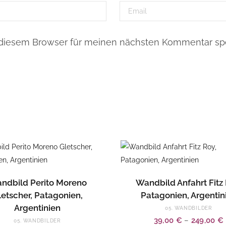
 diesem Browser für meinen nächsten Kommentar spe
Dieses
AUSFÜHRUNG WÄHLEN
AUSFÜHRUNG WÄHL
ndbild Perito Moreno
Wandbild Anfahrt Fitz 
Produkt
letscher, Patagonien,
Patagonien, Argentin
weist
Argentinien
05. WANDBILDER
mehrere
39,00
€
–
249,00
€
05. WANDBILDER
Varianten