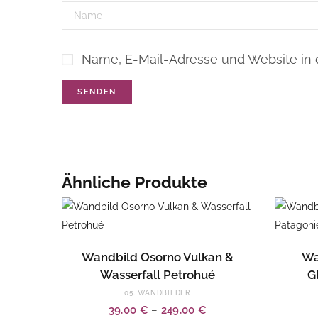
Name, E-Mail-Adresse und Website in
Ähnliche Produkte
Dieses
Dieses
AUSFÜHRUNG WÄHLEN
Wandbild Osorno Vulkan &
Wa
Produkt
Produkt
Wasserfall Petrohué
G
weist
weist
05. WANDBILDER
mehrere
mehrere
39,00
€
–
249,00
€
Varianten
Varianten