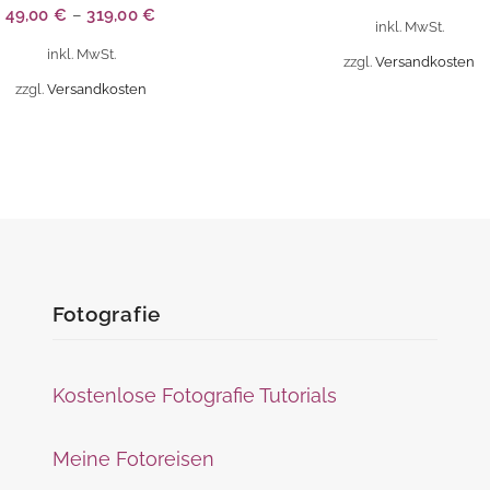
49,00
€
–
319,00
€
auf.
inkl. MwSt.
inkl. MwSt.
Die
zzgl.
Versandkosten
Optionen
zzgl.
Versandkosten
können
auf
der
ite
Produktseite
gewählt
werden
Fotografie
Kostenlose Fotografie Tutorials
Meine Fotoreisen