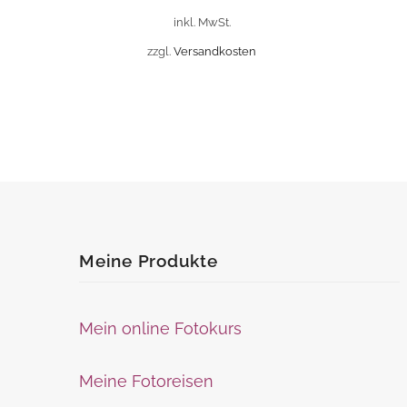
auf.
auf.
inkl. MwSt.
Die
Die
zzgl.
Versandkosten
Optionen
Optionen
können
können
auf
auf
der
der
Produktseite
Produktse
gewählt
gewählt
werden
werden
Meine Produkte
Mein online Fotokurs
Meine Fotoreisen