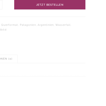
dbild
JETZT BESTELLEN
eimer
erfall"
:
Querformat
,
Patagonien
,
Argentinien
,
Wasserfall
,
gonien
bild
ge
NEN (0)