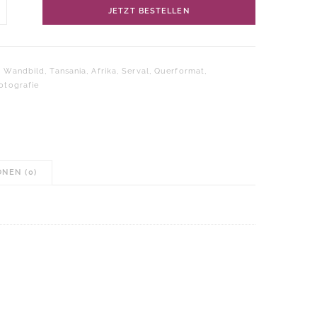
dbild
JETZT BESTELLEN
al
ania
ge
:
Wandbild
,
Tansania
,
Afrika
,
Serval
,
Querformat
,
fotografie
NEN (0)