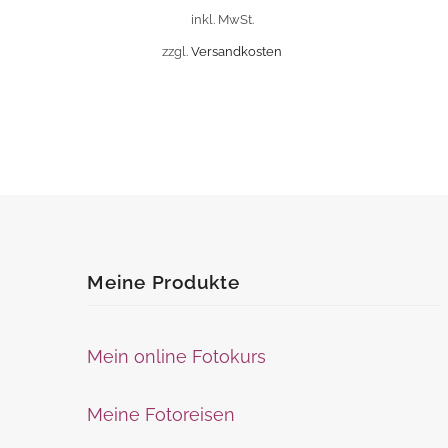
auf.
auf.
inkl. MwSt.
Die
Die
zzgl.
Versandkosten
Optionen
Optionen
können
können
auf
auf
der
der
Produktseite
Produktse
gewählt
gewählt
werden
werden
Meine Produkte
Mein online Fotokurs
Meine Fotoreisen