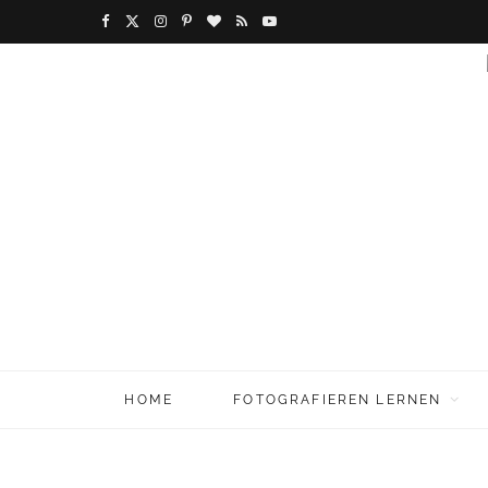
F
X
I
P
B
R
Y
a
(
n
i
l
S
o
c
T
s
n
o
S
u
e
w
t
t
g
T
b
i
a
e
L
u
o
t
g
r
o
b
o
t
r
e
v
e
k
e
a
s
i
r
m
t
n
HOME
FOTOGRAFIEREN LERNEN
)