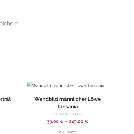
ichern.
Dieses
EN
AUSFÜHRUNG WÄHLEN
rträt
Wandbild männlicher Löwe
Produkt
Tansania
weist
05. WANDBILDER
mehrere
39,00
€
–
249,00
€
Varianten
auf.
inkl. MwSt.