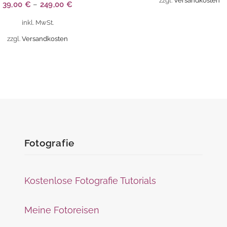
zzgl.
Versandkosten
39,00
€
–
249,00
€
Die
inkl. MwSt.
Optionen
können
zzgl.
Versandkosten
auf
der
Produktseite
ite
gewählt
werden
Fotografie
Kostenlose Fotografie Tutorials
Meine Fotoreisen