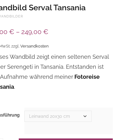
ndbild Serval Tansania
WANDBILDER
,00
€
–
249,00
€
 MwSt.
zzgl.
Versandkosten
ses Wandbild zeigt einen seltenen Serval
der Serengeti in Tansania. Entstanden ist
 Aufnahme während meiner
Fotoreise
sania
.
usführung