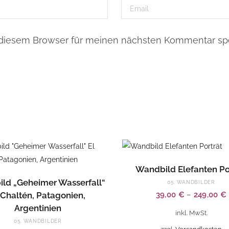
 diesem Browser für meinen nächsten Kommentar spe
Dieses
AUSFÜHRUNG WÄHL
Wandbild Elefanten Po
Produkt
AUSFÜHRUNG WÄHLEN
ld „Geheimer Wasserfall“
05. WANDBILDER
weist
 Chaltén, Patagonien,
39,00
€
–
249,00
€
mehrere
Argentinien
Varianten
inkl. MwSt.
05. WANDBILDER
auf.