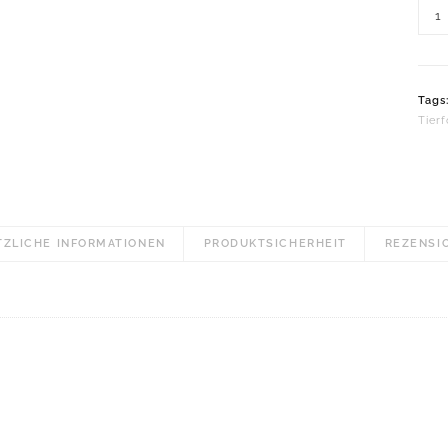
Wan
Serv
Tans
Men
Tags
Tier
TZLICHE INFORMATIONEN
PRODUKTSICHERHEIT
REZENSIO