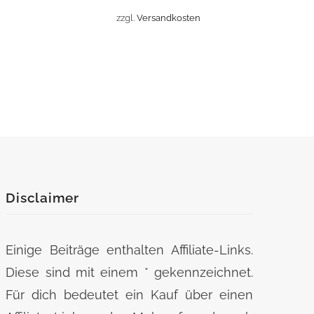
Die
zzgl.
Versandkosten
Optionen
können
auf
der
Produktseite
gewählt
werden
Disclaimer
Einige Beiträge enthalten Affiliate-Links.
Diese sind mit einem * gekennzeichnet.
Für dich bedeutet ein Kauf über einen