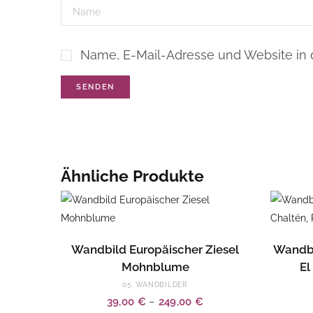
Name, E-Mail-Adresse und Website in
Ähnliche Produkte
Dieses
Dieses
AUSFÜHRUNG WÄHLEN
Wandbild Europäischer Ziesel
Wandbi
Produkt
Produkt
Mohnblume
El
weist
weist
05. WANDBILDER
mehrere
mehrere
39,00
€
–
249,00
€
Varianten
Varianten