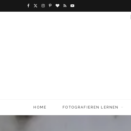
F
X
I
P
B
R
Y
a
(
n
i
l
S
o
c
T
s
n
o
S
u
e
w
t
t
g
T
b
i
a
e
L
u
o
t
g
r
o
b
o
t
r
e
v
e
k
e
a
s
i
r
m
t
n
HOME
FOTOGRAFIEREN LERNEN
)