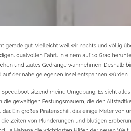
cht gerade gut. Vielleicht weil wir nachts und völli
gen, qualvollen Fahrt, in einem auf 10 Grad herunte
 sehen und lautes Gedränge wahrnehmen. Deshalb bin 
 auf der nahe gelegenen Insel entspannen würden.
Speedboot sitzend meine Umgebung. Es sieht alles s
in die gewaltigen Festungsmauern, die den Altstadt
dar. Ein großes Piratenschiff, das einige Meter von un
die Zeiten von Plünderungen und blutigen Eroberunge
 La Habana die wichtigsten Häfen der neuen Welt. H