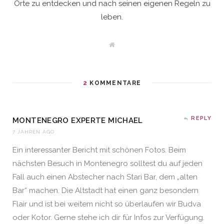
Orte zu entdecken und nach seinen eigenen Regeln zu
leben.
W
e
b
s
i
t
2
KOMMENTARE
e
REPLY
MONTENEGRO EXPERTE MICHAEL
7 JAHREN AGO
Ein interessanter Bericht mit schönen Fotos. Beim
nächsten Besuch in Montenegro solltest du auf jeden
Fall auch einen Abstecher nach Stari Bar, dem „alten
Bar“ machen. Die Altstadt hat einen ganz besondern
Flair und ist bei weitem nicht so überlaufen wir Budva
oder Kotor. Gerne stehe ich dir für Infos zur Verfügung.