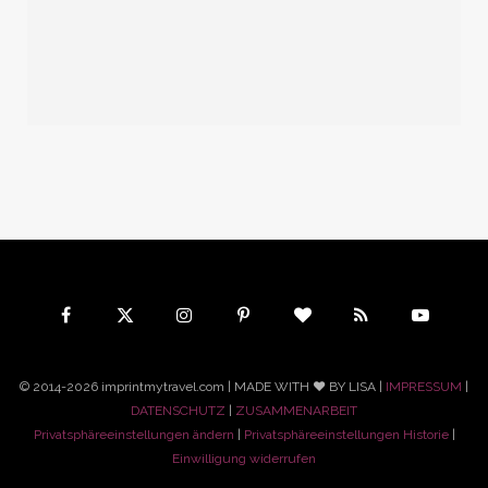
© 2014-2026 imprintmytravel.com | MADE WITH ♥ BY LISA |
IMPRESSUM
|
DATENSCHUTZ
|
ZUSAMMENARBEIT
Privatsphäreeinstellungen ändern
|
Privatsphäreeinstellungen Historie
|
Einwilligung widerrufen