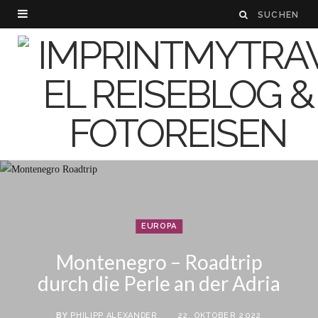
EUROPA
Montenegro – Roadtrip
durch die Perle an der Adria
BY
PHILIPP ALEXANDER
22. OKTOBER 2022