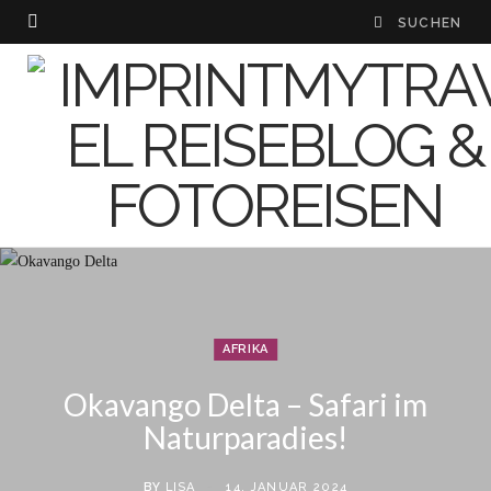
AFRIKA
Okavango Delta – Safari im
Naturparadies!
BY
LISA
14. JANUAR 2024