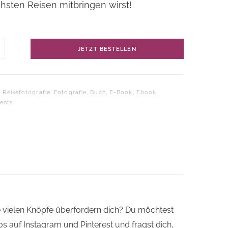
hsten Reisen mitbringen wirst!
JETZT BESTELLEN
k
MENTS
ge
:
Reisefotografie
,
Fotografie
,
Buch
,
E-Book
,
Ebook
,
ents
ie vielen Knöpfe überfordern dich? Du möchtest
tos auf Instagram und Pinterest und fragst dich,