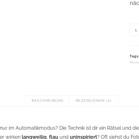
näc
E-
Boo
MO
Men
Tags
Mom
BESCHREIBUNG
REZENSIONEN (0)
nur im Automatikmodus? Die Technik ist dir ein Rätsel und d
er wirken
langweilig
,
flau
und
uninspiriert
? Oft siehst du Fo