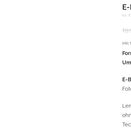
E
02. 
19
inkl.
For
Um
E-
Fot
Ler
ohn
Tec