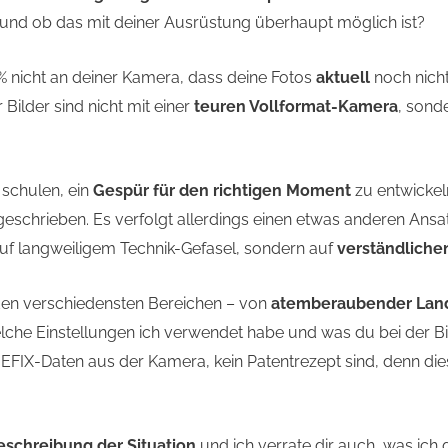
 und ob das mit deiner Ausrüstung überhaupt möglich ist?
99% nicht an deiner Kamera, dass deine Fotos
aktuell
noch nicht
 Bilder sind nicht mit einer
teuren Vollformat-Kamera
, sond
 schulen, ein
Gespür für den richtigen Moment
zu entwickeln
geschrieben. Es verfolgt allerdings einen etwas anderen Ansa
auf langweiligem Technik-Gefasel, sondern auf
verständliche
en verschiedensten Bereichen – von
atemberaubender Land
lche Einstellungen ich verwendet habe und was du bei der B
die EFIX-Daten aus der Kamera, kein Patentrezept sind, denn d
Beschreibung der Situation
und ich verrate dir auch, was ic