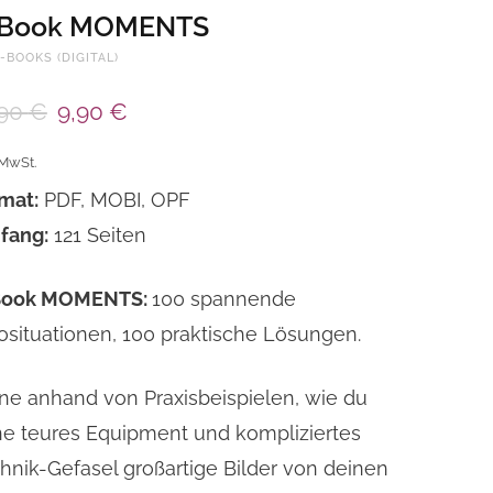
-Book MOMENTS
E-BOOKS (DIGITAL)
Ursprünglicher
Aktueller
,90
€
9,90
€
Preis
Preis
war:
ist:
 MwSt.
19,90 €
9,90 €.
mat:
PDF, MOBI, OPF
fang:
121 Seiten
Book MOMENTS:
100 spannende
osituationen, 100 praktische Lösungen.
ne anhand von Praxisbeispielen, wie du
e teures Equipment und kompliziertes
hnik-Gefasel großartige Bilder von deinen