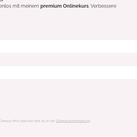
tenlos mit meinem
premium Onlinekurs
. Verbessere
enaue Infos darüber liest du in der
Datenschutzerklärung
.