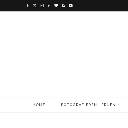
F
X
I
P
B
R
Y
a
(
n
i
l
S
o
c
T
s
n
o
S
u
e
w
t
t
g
T
b
i
a
e
L
u
o
t
g
r
o
b
o
t
r
e
v
e
k
e
a
s
i
r
m
t
n
HOME
FOTOGRAFIEREN LERNEN
)