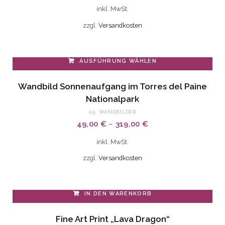
auf.
inkl. MwSt.
Die
zzgl.
Versandkosten
Optionen
können
auf
AUSFÜHRUNG WÄHLEN
der
Dieses
Wandbild Sonnenaufgang im Torres del Paine
Produktseite
Produkt
Nationalpark
gewählt
weist
05. WANDBILDER
werden
mehrere
49,00
€
–
319,00
€
Varianten
auf.
inkl. MwSt.
Die
zzgl.
Versandkosten
Optionen
können
auf
IN DEN WARENKORB
der
Fine Art Print „Lava Dragon“
Produktseite