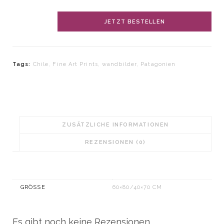
Fine
JETZT BESTELLEN
Art
Print
"The
Tags:
Chile
,
Fine Art Prints
,
wandbilder
,
Patagonien
Sound
of
Silence"
Menge
ZUSÄTZLICHE INFORMATIONEN
REZENSIONEN (0)
GRÖSSE
60×80/40×70 CM
Es gibt noch keine Rezensionen.