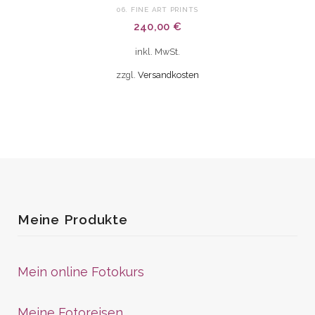
gewählt
06. FINE ART PRINTS
240,00
€
werden
inkl. MwSt.
zzgl.
Versandkosten
Meine Produkte
Mein online Fotokurs
Meine Fotoreisen