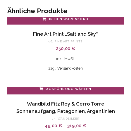
Ähnliche Produkte
IN DEN WARENKORB
Fine Art Print „Salt and Sky“
06. FINE ART PRINTS
250,00
€
inkl. MwSt.
zzgl.
Versandkosten
AUSFÜHRUNG WÄHLEN
Dieses
Wandbild Fitz Roy & Cerro Torre
Produkt
Sonnenaufgang, Patagonien, Argentinien
weist
05. WANDBILDER
mehrere
49,00
€
–
319,00
€
Varianten