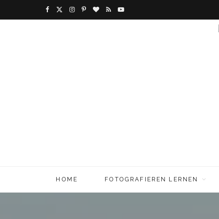
F
X
I
P
B
R
Y
a
(
n
i
l
S
o
c
T
s
n
o
S
u
e
w
t
t
g
T
b
i
a
e
L
u
o
t
g
r
o
b
o
t
r
e
v
e
k
e
a
s
i
r
m
t
n
HOME
FOTOGRAFIEREN LERNEN
)