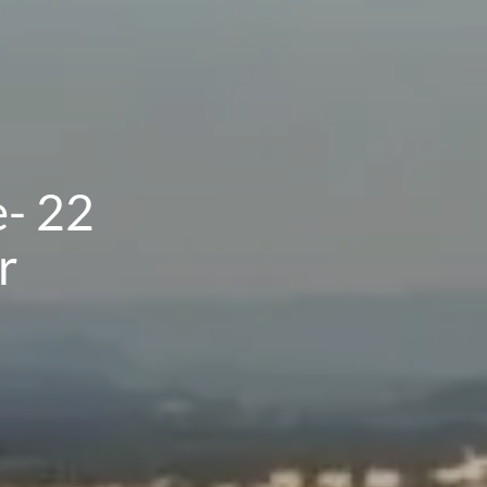
- 22
r