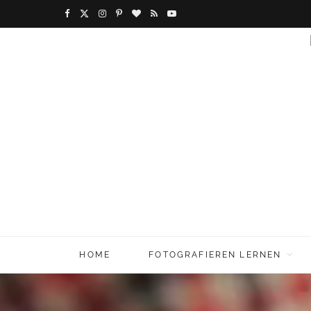
F
X
I
P
B
R
Y
a
(
n
i
l
S
o
c
T
s
n
o
S
u
e
w
t
t
g
T
b
i
a
e
L
u
o
t
g
r
o
b
o
t
r
e
v
e
k
e
a
s
i
r
m
t
n
HOME
FOTOGRAFIEREN LERNEN
)