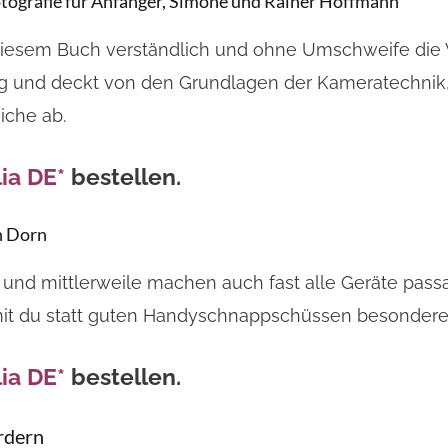
Fotografie für Anfänger, Simone und Rainer Hoffmann
iesem Buch verständlich und ohne Umschweife die We
ng und deckt von den Grundlagen der Kameratechnik, 
iche ab.
ia DE*
bestellen.
h Dorn
n“ und mittlerweile machen auch fast alle Geräte passab
amit du statt guten Handyschnappschüssen besondere 
ia DE*
bestellen.
ördern