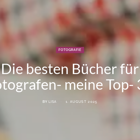
FOTOGRAFIE
Die besten Bücher für
tografen- meine Top-
BY
LISA
1. AUGUST 2025