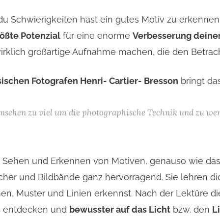
n du Schwierigkeiten hast ein gutes Motiv zu erkenne
ößte Potenzial
für eine enorme
Verbesserung deiner
wirklich großartige Aufnahme machen, die den Betrach
sischen Fotografen Henri- Cartier- Bresson
bringt da
enschen zu viel um die photographische Technik und zu we
as Sehen und Erkennen von Motiven, genauso wie da
cher und Bildbände ganz hervorragend. Sie lehren d
men, Muster und Linien erkennst. Nach der Lektüre di
s
entdecken und
bewusster auf das Licht
bzw. den
L