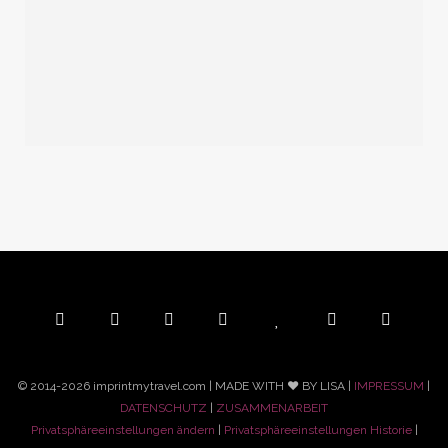
© 2014-2026 imprintmytravel.com | MADE WITH ♥ BY LISA |
IMPRESSUM
|
DATENSCHUTZ
|
ZUSAMMENARBEIT
Privatsphäreeinstellungen ändern
|
Privatsphäreeinstellungen Historie
|