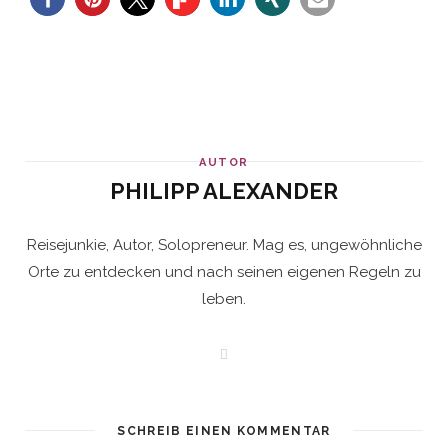
AUTOR
PHILIPP ALEXANDER
Reisejunkie, Autor, Solopreneur. Mag es, ungewöhnliche
Orte zu entdecken und nach seinen eigenen Regeln zu
leben.
W
e
b
s
i
t
SCHREIB EINEN KOMMENTAR
e