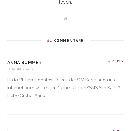
leben.
W
e
b
s
i
t
14
KOMMENTARE
e
REPLY
ANNA BOMMER
11 JAHREN AGO
Hallo Philipp, konntest Du mit der SIM Karte auch ins
Internet oder war es „nur“ eine Telefon/SMS SIm Karte?
Liebe Grüße, Anna