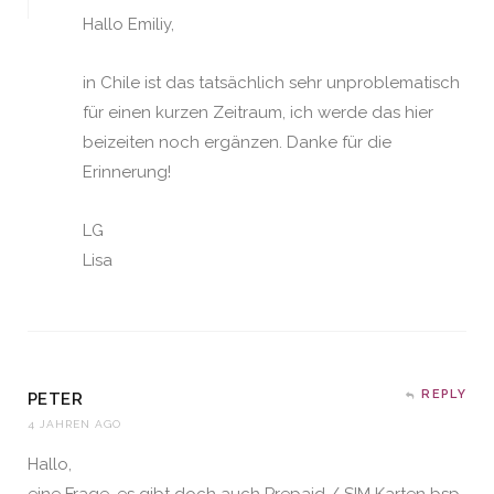
Hallo Emiliy,
in Chile ist das tatsächlich sehr unproblematisch
für einen kurzen Zeitraum, ich werde das hier
beizeiten noch ergänzen. Danke für die
Erinnerung!
LG
Lisa
REPLY
PETER
4 JAHREN AGO
Hallo,
eine Frage, es gibt doch auch Prepaid / SIM Karten bsp.