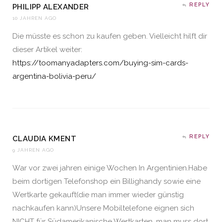
REPLY
PHILIPP ALEXANDER
10 JAHREN AGO
Die müsste es schon zu kaufen geben. Vielleicht hilft dir
dieser Artikel weiter:
https://toomanyadapters.com/buying-sim-cards-
argentina-bolivia-peru/
REPLY
CLAUDIA KMENT
9 JAHREN AGO
War vor zwei jahren einige Wochen In Argentinien.Habe
beim dortigen Telefonshop ein Billighandy sowie eine
Wertkarte gekauft(die man immer wieder günstig
nachkaufen kann)Unsere Mobiltelefone eignen sich
NICHT für Südamerikanische Wertkarten, man muss dort