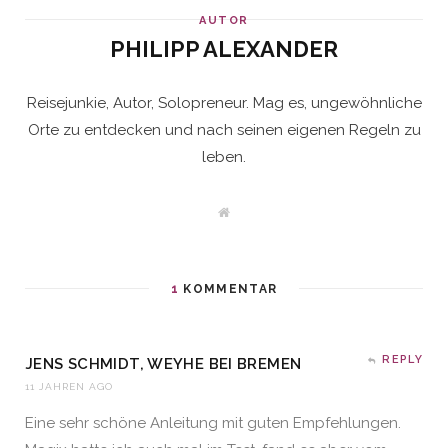
AUTOR
PHILIPP ALEXANDER
Reisejunkie, Autor, Solopreneur. Mag es, ungewöhnliche
Orte zu entdecken und nach seinen eigenen Regeln zu
leben.
W
e
b
s
i
t
1
KOMMENTAR
e
REPLY
JENS SCHMIDT, WEYHE BEI BREMEN
11 JAHREN AGO
Eine sehr schöne Anleitung mit guten Empfehlungen.