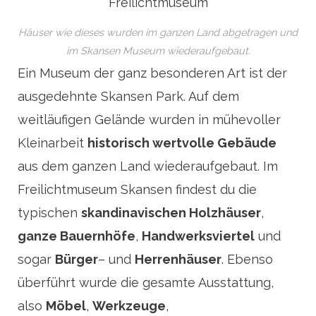
Häuser wie dieses wurden im ganzen Land abgetragen und
im Skansen Museum wiederaufgebaut.
Ein Museum der ganz besonderen Art ist der
ausgedehnte Skansen Park. Auf dem
weitläufigen Gelände wurden in mühevoller
Kleinarbeit
historisch wertvolle Gebäude
aus dem ganzen Land wiederaufgebaut. Im
Freilichtmuseum Skansen findest du die
typischen
skandinavischen Holzhäuser
,
ganze Bauernhöfe
,
Handwerksviertel
und
sogar
Bürger
– und
Herrenhäuser
. Ebenso
überführt wurde die gesamte Ausstattung,
also
Möbel
,
Werkzeuge
,