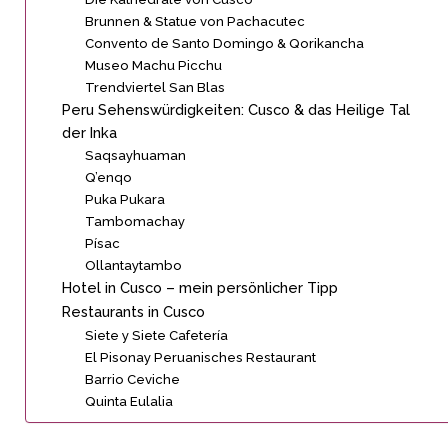
Brunnen & Statue von Pachacutec
Convento de Santo Domingo & Qorikancha
Museo Machu Picchu
Trendviertel San Blas
Peru Sehenswürdigkeiten: Cusco & das Heilige Tal
der Inka
Saqsayhuaman
Q’enqo
Puka Pukara
Tambomachay
Písac
Ollantaytambo
Hotel in Cusco – mein persönlicher Tipp
Restaurants in Cusco
Siete y Siete Cafetería
El Pisonay Peruanisches Restaurant
Barrio Ceviche
Quinta Eulalia