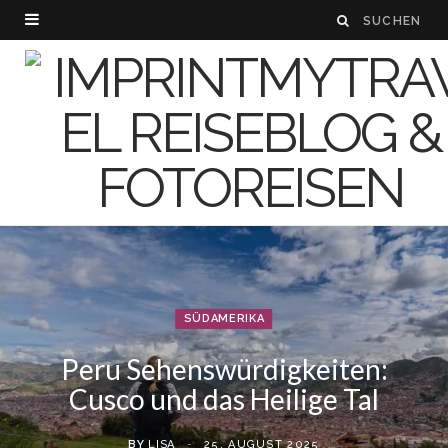
SÜDAMERIKA
Peru Sehenswürdigkeiten:
Cusco und das Heilige Tal
BY
LISA
25. AUGUST 2025