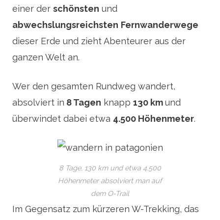
einer der
schönsten
und
abwechslungsreichsten
Fernwanderwege
dieser Erde und zieht Abenteurer aus der
ganzen Welt an.
Wer den gesamten Rundweg wandert,
absolviert in
8 Tagen
knapp
130 km
und
überwindet dabei etwa
4.500 Höhenmeter
.
8 Tage, 130 km und etwa 4.500
Höhenmeter absolviert man auf
dem O-Trail
Im Gegensatz zum kürzeren W-Trekking, das