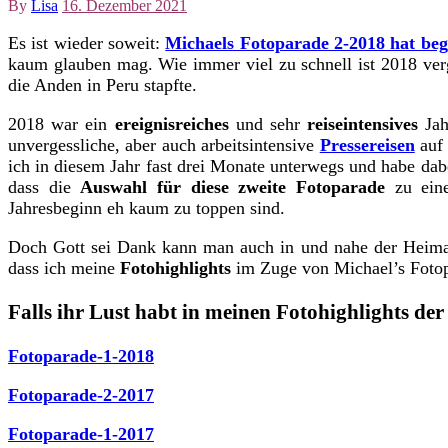
By
Lisa
16. Dezember 2021
Es ist wieder soweit:
Michaels Fotoparade 2-2018 hat be
kaum glauben mag. Wie immer viel zu schnell ist 2018 ver
die Anden in Peru stapfte.
2018 war ein
ereignisreiches
und sehr
reiseintensives
Jah
unvergessliche, aber auch arbeitsintensive
Pressereisen
auf
ich in diesem Jahr fast drei Monate unterwegs und habe dabei
dass die
Auswahl für diese zweite Fotoparade
zu ein
Jahresbeginn eh kaum zu toppen sind.
Doch Gott sei Dank kann man auch in und nahe der Heim
dass ich meine
Fotohighlights
im Zuge von Michael’s Fotopa
Falls ihr Lust habt in meinen Fotohighlights der 
Fotoparade-1-2018
Fotoparade-2-2017
Fotoparade-1-2017