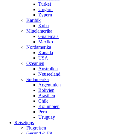
Türkei
Ungarn
Zypern
Karibik
Kuba
Mittelamerika
Guatemala
Mexiko
Nordamerika
Kanada
USA
Ozeanien
Australien
Neuseeland
Südamerika
Argentinien
Bolivien
Brasilien
Chile
Kolumbien
Peru
Uruguay
Reisetipps
Flugreisen
Gesund & Fit