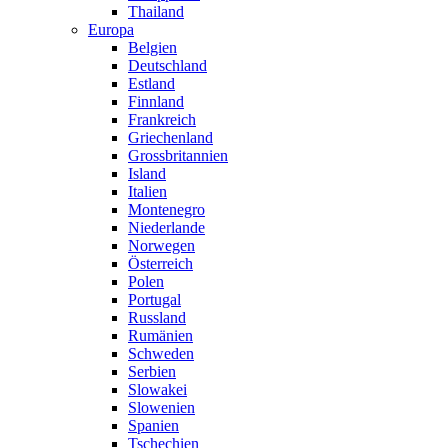
Thailand
Europa
Belgien
Deutschland
Estland
Finnland
Frankreich
Griechenland
Grossbritannien
Island
Italien
Montenegro
Niederlande
Norwegen
Österreich
Polen
Portugal
Russland
Rumänien
Schweden
Serbien
Slowakei
Slowenien
Spanien
Tschechien