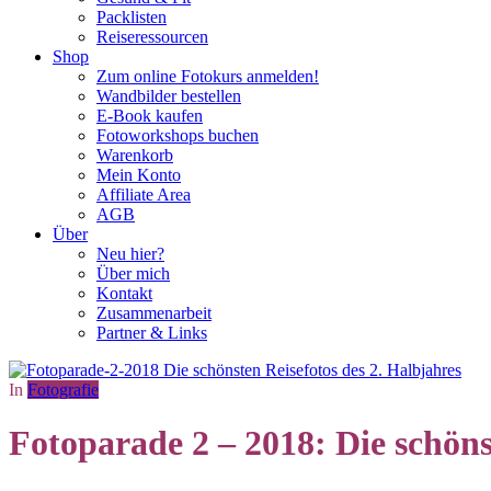
Packlisten
Reiseressourcen
Shop
Zum online Fotokurs anmelden!
Wandbilder bestellen
E-Book kaufen
Fotoworkshops buchen
Warenkorb
Mein Konto
Affiliate Area
AGB
Über
Neu hier?
Über mich
Kontakt
Zusammenarbeit
Partner & Links
In
Fotografie
Fotoparade 2 – 2018: Die schöns