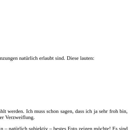
zungen natürlich erlaubt sind. Diese lauten:
t werden. Ich muss schon sagen, dass ich ja sehr froh bin,
er Verzweiflung.
n – natürlich subjektiv – bestes Foto zeigen möchte! Es sind