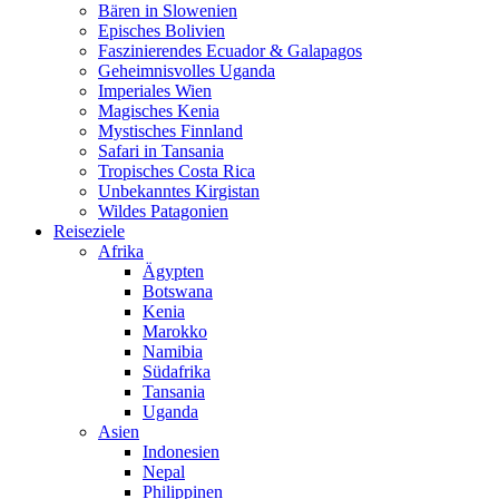
Bären in Slowenien
Episches Bolivien
Faszinierendes Ecuador & Galapagos
Geheimnisvolles Uganda
Imperiales Wien
Magisches Kenia
Mystisches Finnland
Safari in Tansania
Tropisches Costa Rica
Unbekanntes Kirgistan
Wildes Patagonien
Reiseziele
Afrika
Ägypten
Botswana
Kenia
Marokko
Namibia
Südafrika
Tansania
Uganda
Asien
Indonesien
Nepal
Philippinen